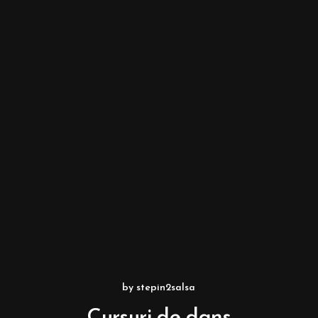
by
stepin2salsa
Cursuri de dans